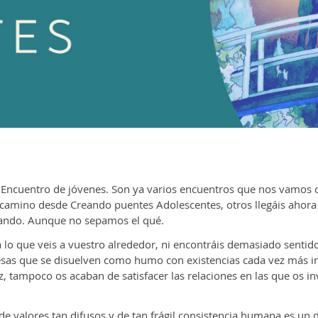
 Encuentro de jóvenes. Son ya varios encuentros que nos vamos 
amino desde Creando puentes Adolescentes, otros llegáis ahora 
cando. Aunque no sepamos el qué.
a lo que veis a vuestro alrededor, ni encontráis demasiado sent
sas que se disuelven como humo con existencias cada vez más in
ez, tampoco os acaban de satisfacer las relaciones en las que os in
 valores tan difusos y de tan frágil consistencia humana es un d